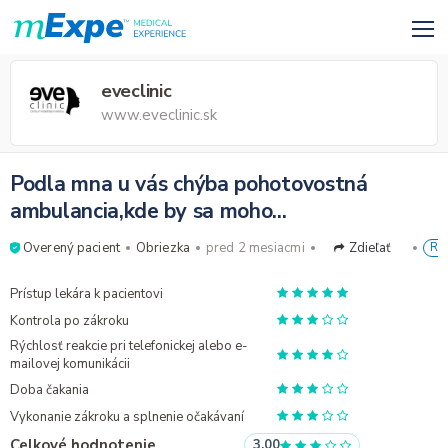
eveclinic
www.eveclinic.sk
Podla mna u vás chýba pohotovostná
ambulancia,kde by sa moho...
Overený pacient
Obriezka
pred 2 mesiacmi
Zdieľať
RE
Prístup lekára k pacientovi
Kontrola po zákroku
Rýchlosť reakcie pri telefonickej alebo e-
mailovej komunikácii
Doba čakania
Vykonanie zákroku a splnenie očakávaní
Celkové hodnotenie
3.00