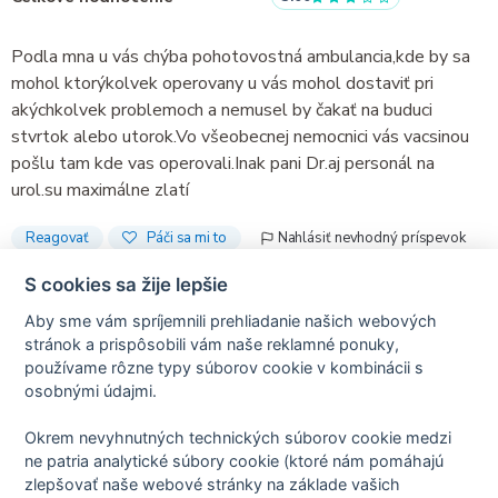
Podla mna u vás chýba pohotovostná ambulancia,kde by sa
mohol ktorýkolvek operovany u vás mohol dostaviť pri
akýchkolvek problemoch a nemusel by čakať na buduci
stvrtok alebo utorok.Vo všeobecnej nemocnici vás vacsinou
pošlu tam kde vas operovali.Inak pani Dr.aj personál na
urol.su maximálne zlatí
Reagovať
Páči sa mi to
Nahlásiť nevhodný príspevok
S cookies sa žije lepšie
Aby sme vám spríjemnili prehliadanie našich webových
stránok a prispôsobili vám naše reklamné ponuky,
Recenzie sú iba od skutočných pacientov.
používame rôzne typy súborov cookie v kombinácii s
osobnými údajmi.
Okrem nevyhnutných technických súborov cookie medzi
Predchádzajúca recenzia
Ďalšia recenzia
ne patria analytické súbory cookie (ktoré nám pomáhajú
zlepšovať naše webové stránky na základe vašich