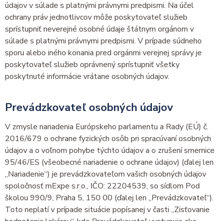
údajov v súlade s platnými právnymi predpismi. Na účel
ochrany práv jednotlivcov môže poskytovateľ služieb
sprístupniť neverejné osobné údaje štátnym orgánom v
súlade s platnými právnymi predpismi. V prípade súdneho
sporu alebo iného konania pred orgánmi verejnej správy je
poskytovateľ služieb oprávnený sprístupniť všetky
poskytnuté informácie vrátane osobných údajov.
Prevádzkovateľ osobných údajov
V zmysle nariadenia Európskeho parlamentu a Rady (EÚ) č.
2016/679 o ochrane fyzických osôb pri spracúvaní osobných
údajov a o voľnom pohybe týchto údajov a o zrušení smernice
95/46/ES (všeobecné nariadenie o ochrane údajov) (ďalej len
„Nariadenie“) je prevádzkovateľom vašich osobných údajov
spoločnosť mExpe s.r.o., IČO: 22204539, so sídlom Pod
školou 990/9, Praha 5, 150 00 (ďalej len „Prevádzkovateľ“).
Toto neplatí v prípade situácie popísanej v časti „Zisťovanie