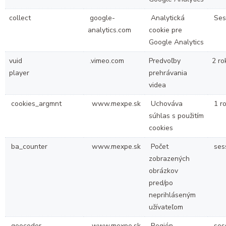
collect
google-
Analytická
Ses
analytics.com
cookie pre
Google Analytics
vuid
.vimeo.com
Predvoľby
2 r
player
prehrávania
videa
cookies_argmnt
www.mexpe.sk
Uchováva
1 r
súhlas s použitím
cookies
ba_counter
www.mexpe.sk
Počet
ses
zobrazených
obrázkov
pred/po
neprihláseným
užívateľom
geocoder
www.mexpe.sk
Región
ses