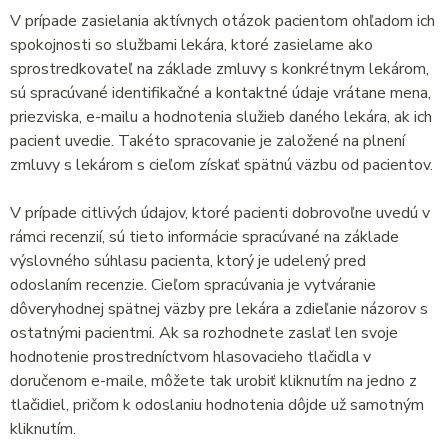
V prípade zasielania aktívnych otázok pacientom ohľadom ich
spokojnosti so službami lekára, ktoré zasielame ako
sprostredkovateľ na základe zmluvy s konkrétnym lekárom,
sú spracúvané identifikačné a kontaktné údaje vrátane mena,
priezviska, e-mailu a hodnotenia služieb daného lekára, ak ich
pacient uvedie. Takéto spracovanie je založené na plnení
zmluvy s lekárom s cieľom získať spätnú väzbu od pacientov.
V prípade citlivých údajov, ktoré pacienti dobrovoľne uvedú v
rámci recenzií, sú tieto informácie spracúvané na základe
výslovného súhlasu pacienta, ktorý je udelený pred
odoslaním recenzie. Cieľom spracúvania je vytváranie
dôveryhodnej spätnej väzby pre lekára a zdieľanie názorov s
ostatnými pacientmi. Ak sa rozhodnete zaslať len svoje
hodnotenie prostredníctvom hlasovacieho tlačidla v
doručenom e-maile, môžete tak urobiť kliknutím na jedno z
tlačidiel, pričom k odoslaniu hodnotenia dôjde už samotným
kliknutím.