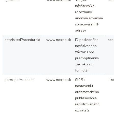
návštevníka
rozoznaný
anonymizovaným
spracovaním IP
adresy
astVisitedProcedureId
www.mexpe.sk
ID posledného
ses
navštíveného
zákroku pre
predvyplnením
zákroku vo
formulári
perm, perm_deact
www.mexpe.sk
Slúží k
1 r
nastaveniu
automatického
prihlasovania
registrovaného
užívateľa