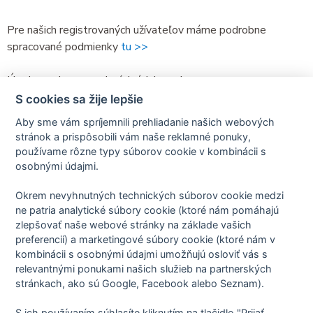
Pre našich registrovaných užívateľov máme podrobne
spracované podmienky
tu >>
Úrad na ochranu osobných údajov adresa:
Pplk. Sochora 27,
S cookies sa žije lepšie
170 00 Praha 7
Aby sme vám spríjemnili prehliadanie našich webových
tel.: +420 234 665 111
stránok a prispôsobili vám naše reklamné ponuky,
web:
https://uoou.gov.cz/
používame rôzne typy súborov cookie v kombinácii s
osobnými údajmi.
Aktualizované:
26.06.2025
Okrem nevyhnutných technických súborov cookie medzi
ne patria analytické súbory cookie (ktoré nám pomáhajú
zlepšovať naše webové stránky na základe vašich
preferencií) a marketingové súbory cookie (ktoré nám v
kombinácii s osobnými údajmi umožňujú osloviť vás s
relevantnými ponukami našich služieb na partnerských
Zásady spracovania osobných údajov
stránkach, ako sú Google, Facebook alebo Seznam).
Zmluvné podmienky
Nastavenie cookies
O nás
S ich používaním súhlasíte kliknutím na tlačidlo "Prijať