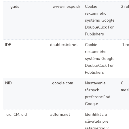
__gads
www.mexpe.sk
Cookie
2 ro
reklamného
systému Google
DoubleClick For
Publishers
IDE
doubleclick.net
Cookie
1 r
reklamného
systému Google
DoubleClick For
Publishers
NID
.google.com
Nastavenie
6
rôznych
mes
preferencií od
Google
cid, CM, uid
adform.net
Identifikácia
užívateľa pre
retargeting v