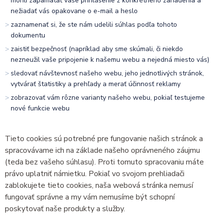
mohli zapamätať vaše prihlásenie z konkrétneho zariadenia a
nežiadať vás opakovane o e-mail a heslo
zaznamenať si, že ste nám udelili súhlas podľa tohoto
dokumentu
zaistiť bezpečnosť (napríklad aby sme skúmali, či niekdo
nezneužil vaše pripojenie k našemu webu a nejedná miesto vás)
sledovať návštevnosť našeho webu, jeho jednotlivých stránok,
vytvárať štatistiky a prehľady a merať účinnosť reklamy
zobrazovať vám rôzne varianty našeho webu, pokiaľ testujeme
nové funkcie webu
Tieto cookies sú potrebné pre fungovanie našich stránok a
spracovávame ich na základe našeho oprávneného záujmu
(teda bez vašeho súhlasu). Proti tomuto spracovaniu máte
právo uplatniť námietku. Pokiaľ vo svojom prehliadači
zablokujete tieto cookies, naša webová stránka nemusí
fungovať správne a my vám nemusíme být schopní
poskytovať naše produkty a služby.