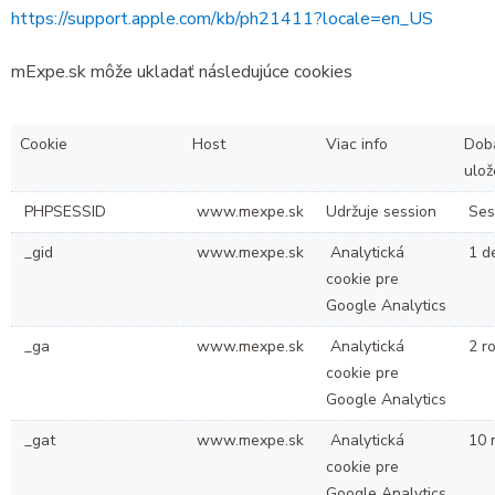
https://support.apple.com/kb/ph21411?locale=en_US
mExpe.sk môže ukladať následujúce cookies
Cookie
Host
Viac info
Dob
ulož
PHPSESSID
www.mexpe.sk
Udržuje session
Ses
_gid
www.mexpe.sk
Analytická
1 d
cookie pre
Google Analytics
_ga
www.mexpe.sk
Analytická
2 r
cookie pre
Google Analytics
_gat
www.mexpe.sk
Analytická
10 
cookie pre
Google Analytics