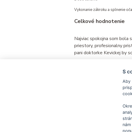
Vykonanie zákroku a splnenie oč
Celkové hodnotenie
Najviac spokojna som bola 
priestory, profesionalny pri
pani doktorke Kevickej by s
Reagovať
Páči sa mi to
S co
Aby 
pris
cook
Okre
anal
strá
nám 
ponu