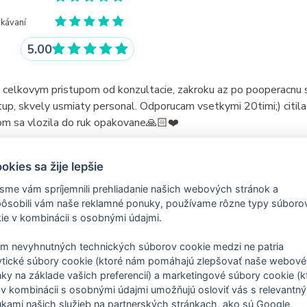
akávaní
5.00
s celkovym pristupom od konzultacie, zakroku az po pooperacnu 
stup, skvely usmiaty personal. Odporucam vsetkymi 20timi;) citil
om sa vlozila do ruk opakovane🙏🏻❤️
Nahlásiť nevhodný príspevok
okies sa žije lepšie
sme vám spríjemnili prehliadanie našich webových stránok a
pôsobili vám naše reklamné ponuky, používame rôzne typy súboro
ie v kombinácii s osobnými údajmi.
Recenzie sú iba od skutočných pacientov.
m nevyhnutných technických súborov cookie medzi ne patria
ytické súbory cookie (ktoré nám pomáhajú zlepšovať naše webové
nky na základe vašich preferencií) a marketingové súbory cookie (k
Predchádzajúca recenzia
Ďalšia recenzia
v kombinácii s osobnými údajmi umožňujú osloviť vás s relevantn
kami našich služieb na partnerských stránkach, ako sú Google,