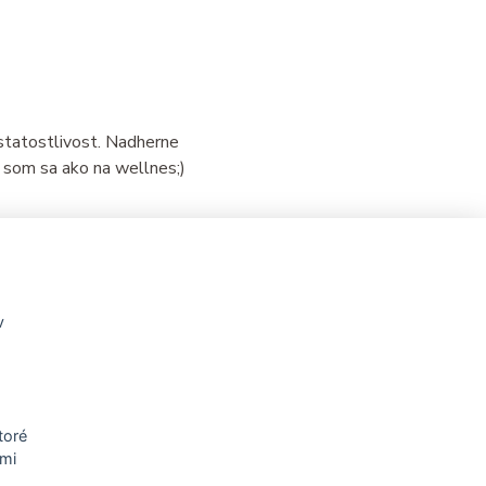
statostlivost. Nadherne
a som sa ako na wellnes;)
v
toré
ými