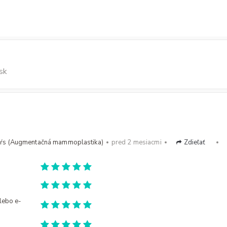
sk
pŕs (Augmentačná mammoplastika)
pred 2 mesiacmi
Zdieľať
alebo e-