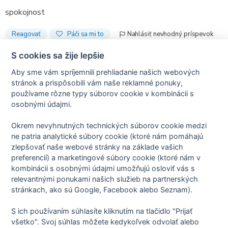
spokojnost
Reagovať
Páči sa mi to
Nahlásiť nevhodný príspevok
S cookies sa žije lepšie
Aby sme vám spríjemnili prehliadanie našich webových
stránok a prispôsobili vám naše reklamné ponuky,
Recenzie sú iba od skutočných pacientov.
používame rôzne typy súborov cookie v kombinácii s
osobnými údajmi.
Okrem nevyhnutných technických súborov cookie medzi
Predchádzajúca recenzia
Ďalšia recenzia
ne patria analytické súbory cookie (ktoré nám pomáhajú
zlepšovať naše webové stránky na základe vašich
preferencií) a marketingové súbory cookie (ktoré nám v
kombinácii s osobnými údajmi umožňujú osloviť vás s
relevantnými ponukami našich služieb na partnerských
Zásady spracovania osobných údajov
stránkach, ako sú Google, Facebook alebo Seznam).
Zmluvné podmienky
Nastavenie cookies
O nás
S ich používaním súhlasíte kliknutím na tlačidlo "Prijať
všetko". Svoj súhlas môžete kedykoľvek odvolať alebo