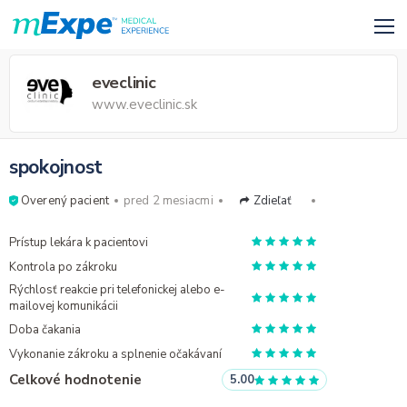
eveclinic
www.eveclinic.sk
spokojnost
Overený pacient
pred 2 mesiacmi
Zdieľať
Prístup lekára k pacientovi
Kontrola po zákroku
Rýchlosť reakcie pri telefonickej alebo e-
mailovej komunikácii
Doba čakania
Vykonanie zákroku a splnenie očakávaní
Celkové hodnotenie
5.00