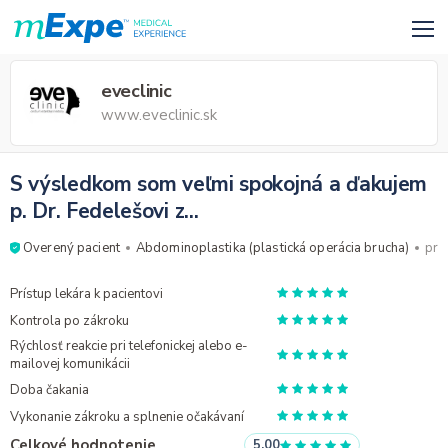
eveclinic
www.eveclinic.sk
S výsledkom som veľmi spokojná a ďakujem
p. Dr. Fedelešovi z...
Overený pacient
Abdominoplastika (plastická operácia brucha)
pre
Prístup lekára k pacientovi
Kontrola po zákroku
Rýchlosť reakcie pri telefonickej alebo e-
mailovej komunikácii
Doba čakania
Vykonanie zákroku a splnenie očakávaní
Celkové hodnotenie
5.00