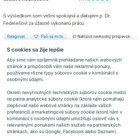
S výsledkom som veľmi spokojná a ďakujem p. Dr.
Fedelešovi za úžasné vykonanú prácu.
Reagovať
Páči sa mi to
Nahlásiť nevhodný príspevok
S cookies sa žije lepšie
Aby sme vám spríjemnili prehliadanie našich webových
stránok a prispôsobili vám naše reklamné ponuky,
Recenzie sú iba od skutočných pacientov.
používame rôzne typy súborov cookie v kombinácii s
osobnými údajmi.
Okrem nevyhnutných technických súborov cookie medzi
Predchádzajúca recenzia
Ďalšia recenzia
ne patria analytické súbory cookie (ktoré nám pomáhajú
zlepšovať naše webové stránky na základe vašich
preferencií) a marketingové súbory cookie (ktoré nám v
kombinácii s osobnými údajmi umožňujú osloviť vás s
relevantnými ponukami našich služieb na partnerských
Zásady spracovania osobných údajov
stránkach, ako sú Google, Facebook alebo Seznam).
Zmluvné podmienky
Nastavenie cookies