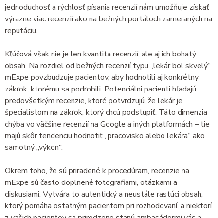
jednoduchosť a rýchlosť písania recenzií nám umožňuje získať
výrazne viac recenzií ako na bežných portáloch zameraných na
reputáciu.
Kľúčová však nie je len kvantita recenzií, ale aj ich bohatý
obsah. Na rozdiel od bežných recenzií typu „lekár bol skvelý“
mExpe povzbudzuje pacientov, aby hodnotili aj konkrétny
zákrok, ktorému sa podrobili. Potenciálni pacienti hľadajú
predovšetkým recenzie, ktoré potvrdzujú, že lekár je
špecialistom na zákrok, ktorý chcú podstúpiť. Táto dimenzia
chýba vo väčšine recenzií na Google a iných platformách – tie
majú skôr tendenciu hodnotiť „pracovisko alebo lekára“ ako
samotný „výkon“.
Okrem toho, že sú priradené k procedúram, recenzie na
mExpe sú často doplnené fotografiami, otázkami a
diskusiami. Vytvára to autentický a neustále rastúci obsah,
ktorý pomáha ostatným pacientom pri rozhodovaní, a niektorí
z vašich pacientov sa prirodzene stanú ambasádormi vás a