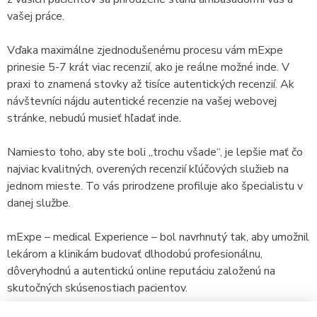
vašej práce.
Vďaka maximálne zjednodušenému procesu vám mExpe
prinesie 5-7 krát viac recenzií, ako je reálne možné inde. V
praxi to znamená stovky až tisíce autentických recenzií. Ak
návštevníci nájdu autentické recenzie na vašej webovej
stránke, nebudú musieť hľadať inde.
Namiesto toho, aby ste boli „trochu všade“, je lepšie mať čo
najviac kvalitných, overených recenzií kľúčových služieb na
jednom mieste. To vás prirodzene profiluje ako špecialistu v
danej službe.
mExpe – medical Experience – bol navrhnutý tak, aby umožnil
lekárom a klinikám budovať dlhodobú profesionálnu,
dôveryhodnú a autentickú online reputáciu založenú na
skutočných skúsenostiach pacientov.