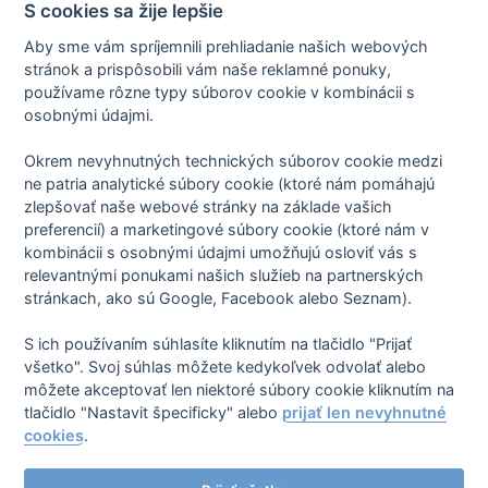
Ak chcete viac pacientov pre konkrétne zákroky a lepšiu
S cookies sa žije lepšie
online reputáciu, sme tu pre vás.
Aby sme vám spríjemnili prehliadanie našich webových
stránok a prispôsobili vám naše reklamné ponuky,
Pavel Hilbert
používame rôzne typy súborov cookie v kombinácii s
osobnými údajmi.
Publikované:
12.02.2026
Okrem nevyhnutných technických súborov cookie medzi
ne patria analytické súbory cookie (ktoré nám pomáhajú
zlepšovať naše webové stránky na základe vašich
preferencií) a marketingové súbory cookie (ktoré nám v
kombinácii s osobnými údajmi umožňujú osloviť vás s
relevantnými ponukami našich služieb na partnerských
Zásady spracovania osobných údajov
stránkach, ako sú Google, Facebook alebo Seznam).
Zmluvné podmienky
Nastavenie cookies
O nás
S ich používaním súhlasíte kliknutím na tlačidlo "Prijať
všetko". Svoj súhlas môžete kedykoľvek odvolať alebo
môžete akceptovať len niektoré súbory cookie kliknutím na
tlačidlo "Nastavit špecificky" alebo
prijať len nevyhnutné
mExpe CZ
mExpe SK
mExpe DE
mExpe EN
cookies
.