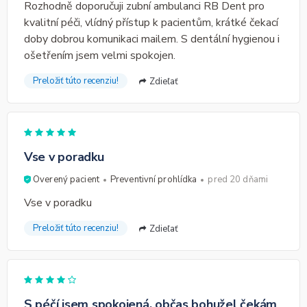
Rozhodně doporučuji zubní ambulanci RB Dent pro
kvalitní péči, vlídný přístup k pacientům, krátké čekací
doby dobrou komunikaci mailem. S dentální hygienou i
ošetřením jsem velmi spokojen.
Preložiť túto recenziu!
Zdieľať
Vse v poradku
Overený pacient
Preventivní prohlídka
pred 20 dňami
Vse v poradku
Preložiť túto recenziu!
Zdieľať
S péčí jsem spokojená, občas bohužel čekám