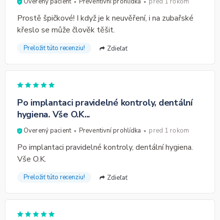
Overený pacient
Preventivní prohlídka
pred 1 rokom
Prostě špičkové! I když je k neuvěření, i na zubařské
křeslo se může člověk těšit.
Preložiť túto recenziu!
Zdieľať
Po implantaci pravidelné kontroly, dentální
hygiena. Vše O.K...
Overený pacient
Preventivní prohlídka
pred 1 rokom
Po implantaci pravidelné kontroly, dentální hygiena.
Vše O.K.
Preložiť túto recenziu!
Zdieľať