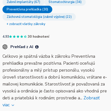
Zubné implantáty (67)
Stomatochirurgia (34)
Preventívna prehliadka (30)
Záchovná stomatológia (zubné výplne) (22)
+ zobraziť všetky zákroky
4.93
30 hodnotení
Prehľad z AI
Celkovo je spätná väzba k zákroku Preventívna
prehliadka prevažne pozitívna. Pacienti oceňujú
profesionálny a milý prístup personálu, vysokú
úroveň starostlivosti a dobrú komunikáciu, vrátane e-
mailovej komunikácie. Starostlivosť je považovaná za
vysokú a ordinácia je často opisovaná ako vhodná pre
deti a priateľská k rodinám; prostredie a...
Zobraziť
viac