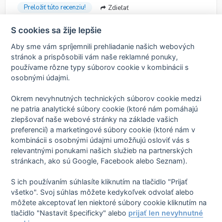
Preložiť túto recenziu!
Zdieľať
S cookies sa žije lepšie
Aby sme vám spríjemnili prehliadanie našich webových
stránok a prispôsobili vám naše reklamné ponuky,
Vše super :-)
používame rôzne typy súborov cookie v kombinácii s
osobnými údajmi.
Overený pacient
Preventivní prohlídka
pred 1 rokom
Vše super :-)
Okrem nevyhnutných technických súborov cookie medzi
ne patria analytické súbory cookie (ktoré nám pomáhajú
Preložiť túto recenziu!
Zdieľať
zlepšovať naše webové stránky na základe vašich
preferencií) a marketingové súbory cookie (ktoré nám v
kombinácii s osobnými údajmi umožňujú osloviť vás s
relevantnými ponukami našich služieb na partnerských
Zásady spracovania osobných údajov
stránkach, ako sú Google, Facebook alebo Seznam).
Zmluvné podmienky
Nastavenie cookies
O nás
S ich používaním súhlasíte kliknutím na tlačidlo "Prijať
všetko". Svoj súhlas môžete kedykoľvek odvolať alebo
môžete akceptovať len niektoré súbory cookie kliknutím na
tlačidlo "Nastavit špecificky" alebo
prijať len nevyhnutné
mExpe CZ
mExpe SK
mExpe DE
mExpe EN