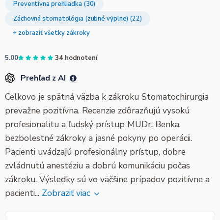
Preventívna prehliadka (30)
Záchovná stomatológia (zubné výplne) (22)
+ zobraziť všetky zákroky
5.00
34 hodnotení
Prehľad z AI
Celkovo je spätná väzba k zákroku Stomatochirurgia
prevažne pozitívna. Recenzie zdôrazňujú vysokú
profesionalitu a ľudský prístup MUDr. Benka,
bezbolestné zákroky a jasné pokyny po operácii.
Pacienti uvádzajú profesionálny prístup, dobre
zvládnutú anestéziu a dobrú komunikáciu počas
zákroku. Výsledky sú vo väčšine prípadov pozitívne a
pacienti...
Zobraziť viac