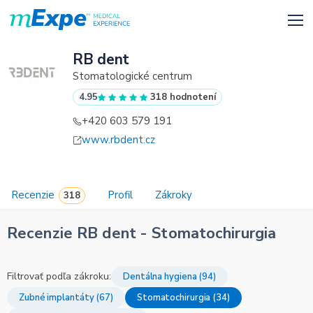
RB dent
Stomatologické centrum
4.95
318 hodnotení
+420 603 579 191
www.rbdent.cz
Recenzie
Profil
Zákroky
Recenzie RB dent - Stomatochirurgia
Filtrovať podľa zákroku:
Dentálna hygiena (94)
Zubné implantáty (67)
Stomatochirurgia (34)