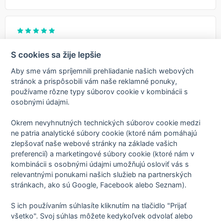
Bezproblémový zákrok,perfektní domluva
S cookies sa žije lepšie
Overený pacient
Stomatochirurgie
pred 1 rokom
Aby sme vám spríjemnili prehliadanie našich webových
Bezproblémový zákrok,perfektní domluva
stránok a prispôsobili vám naše reklamné ponuky,
používame rôzne typy súborov cookie v kombinácii s
Preložiť túto recenziu!
Zdieľať
osobnými údajmi.
Okrem nevyhnutných technických súborov cookie medzi
You're
ne patria analytické súbory cookie (ktoré nám pomáhajú
/
2
zlepšovať naše webové stránky na základe vašich
on
preferencií) a marketingové súbory cookie (ktoré nám v
page
kombinácii s osobnými údajmi umožňujú osloviť vás s
relevantnými ponukami našich služieb na partnerských
Zásady spracovania osobných údajov
stránkach, ako sú Google, Facebook alebo Seznam).
Zmluvné podmienky
Nastavenie cookies
O nás
S ich používaním súhlasíte kliknutím na tlačidlo "Prijať
všetko". Svoj súhlas môžete kedykoľvek odvolať alebo