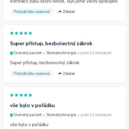
exhtrakci zubů skoro necítil. Byli jsme velmi spokojeni.
Preložiť túto recenziu!
Zdieľať
Super přístup, bezbolestný zákrok
Overený pacient
Stomatochirurgie
pred 10 mesiacmi
Super přístup, bezbolestný zákrok
Preložiť túto recenziu!
Zdieľať
vše bylo v pořádku
Overený pacient
Stomatochirurgie
pred 11 mesiacmi
vše bylo v pořádku