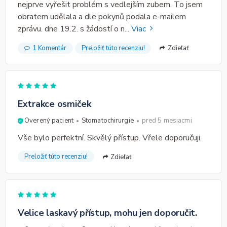
nejprve vyřešit problém s vedlejším zubem. To jsem
obratem udělala a dle pokynů podala e-mailem
zprávu. dne 19.2. s žádostí o n
...
Viac
1 Komentár
Preložiť túto recenziu!
Zdieľať
Extrakce osmiček
Overený pacient
Stomatochirurgie
pred 5 mesiacmi
Vše bylo perfektní. Skvělý přístup. Vřele doporučuji.
Preložiť túto recenziu!
Zdieľať
Velice laskavý přístup, mohu jen doporučit.