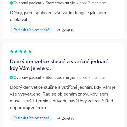
Overený pacient
Stomatochirurgie
pred 7 mesiacmi
Děkuji, jsem spokojen, vše zatím funguje jak jsem
očekával
Preložiť túto recenziu!
Zdieľať
Dobrý den,velice slušné a vstřícné jednání,
kdy Vám je vše v...
Overený pacient
Stomatochirurgie
pred 7 mesiacmi
Dobrý den,velice slušné a vstřícné jednání, kdy Vám je
vše vysvětleno. Rad se objednám znovu,kdy jsem
musel zrušit termín z důvodu návštěvy zahraničí.Rad
doporučuji známím.
Preložiť túto recenziu!
Zdieľať