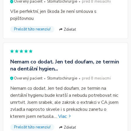
Overený pacient
Stomatochirurgie
pred 8 mesiacmi
Vše perfektní, jen škoda že není smlouva s
pojišťovnou
Preložiť túto recenziu!
Zdieľať
Nemam co dodat. Jen ted doufam, ze termin
na dentální hygien...
Overený pacient
Stomatochirurgie
pred 8 mesiacmi
Nemam co dodat. Jen ted doufam, ze termin na
dentální hygienu bude kratší a nebudu potrebovat nic
umrtvit. Jsem srabek, ale zakrok o extrakci v CA jsem
zvladla naprosto skvele i s prekazkou zanetu o
kterem jsem netusila.
...
Viac
Preložiť túto recenziu!
Zdieľať