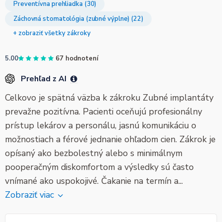
Preventívna prehliadka (30)
Záchovná stomatológia (zubné výplne) (22)
+ zobraziť všetky zákroky
5.00
67 hodnotení
Prehľad z AI
Celkovo je spätná väzba k zákroku Zubné implantáty
prevažne pozitívna. Pacienti oceňujú profesionálny
prístup lekárov a personálu, jasnú komunikáciu o
možnostiach a férové jednanie ohľadom cien. Zákrok je
opísaný ako bezbolestný alebo s minimálnym
pooperačným diskomfortom a výsledky sú často
vnímané ako uspokojivé. Čakanie na termín a...
Zobraziť viac