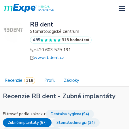
RB dent
Stomatologické centrum
4.95
318 hodnotení
+420 603 579 191
www.rbdent.cz
Recenzie
Profil
Zákroky
Recenzie RB dent - Zubné implantáty
Filtrovať podľa zákroku:
Dentálna hygiena (94)
Zubné implantáty (67)
Stomatochirurgia (34)