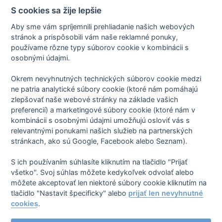
zákrok bez problémů,byla jsem spokojená
S cookies sa žije lepšie
Overený pacient
Zubní implantáty
pred 11 mesiacmi
Aby sme vám spríjemnili prehliadanie našich webových
zákrok bez problémů,byla jsem spokojená
stránok a prispôsobili vám naše reklamné ponuky,
používame rôzne typy súborov cookie v kombinácii s
Preložiť túto recenziu!
Zdieľať
osobnými údajmi.
Okrem nevyhnutných technických súborov cookie medzi
You're
ne patria analytické súbory cookie (ktoré nám pomáhajú
/
3
zlepšovať naše webové stránky na základe vašich
on
preferencií) a marketingové súbory cookie (ktoré nám v
page
kombinácii s osobnými údajmi umožňujú osloviť vás s
relevantnými ponukami našich služieb na partnerských
Zásady spracovania osobných údajov
stránkach, ako sú Google, Facebook alebo Seznam).
Zmluvné podmienky
Nastavenie cookies
O nás
S ich používaním súhlasíte kliknutím na tlačidlo "Prijať
všetko". Svoj súhlas môžete kedykoľvek odvolať alebo
môžete akceptovať len niektoré súbory cookie kliknutím na
tlačidlo "Nastavit špecificky" alebo
prijať len nevyhnutné
mExpe CZ
mExpe SK
mExpe DE
mExpe EN
cookies
.