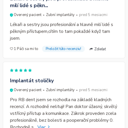
milí lidé s pěkn...
Overený pacient
Zubní implantáty
pred 5 mesiacmi
Lékaři a sestry jsou profesionální a hlavně milí lidé s
pěkným přístupem,cítím to tam pokaždé když tam
jsem.
1 Páči sa mi to
Preložiť túto recenziu!
Zdieľať
Implantát stoličky
Overený pacient
Zubní implantáty
pred 5 mesiacmi
Pro RB dent jsem se rozhodla na základě kladných
recenzí. A rozhodně nelituji! Pan doktor úžasný, skvělý
vstřícný přístup a komunikace. Zákrok proveden zcela
profesionálně, bez bolesti a pooperační problémy 0.
Rozhodně s
...
Viac