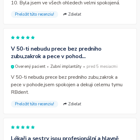
10. Byla jsem ve všech ohledech velmi spokojená.
Preložiť túto recenziu!
Zdieľať
V 50-ti nebudu prece bez predniho
zubu,zakrok a pece v pohod...
Overený pacient
Zubní implantáty
pred 5 mesiacmi
V 50-ti nebudu prece bez predniho zubu,zakrok a
pece v pohode,jsem spokojen a dekuji celemu tymu
RBdent.
Preložiť túto recenziu!
Zdieľať
Lékaři a sestry jsou profesionální a hlavně