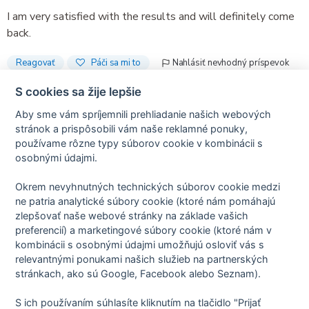
I am very satisfied with the results and will definitely come
back.
Reagovať
Páči sa mi to
Nahlásiť nevhodný príspevok
S cookies sa žije lepšie
Aby sme vám spríjemnili prehliadanie našich webových
stránok a prispôsobili vám naše reklamné ponuky,
Recenzie sú iba od skutočných pacientov.
používame rôzne typy súborov cookie v kombinácii s
osobnými údajmi.
Okrem nevyhnutných technických súborov cookie medzi
Predchádzajúca recenzia
ne patria analytické súbory cookie (ktoré nám pomáhajú
zlepšovať naše webové stránky na základe vašich
preferencií) a marketingové súbory cookie (ktoré nám v
kombinácii s osobnými údajmi umožňujú osloviť vás s
relevantnými ponukami našich služieb na partnerských
Zásady spracovania osobných údajov
stránkach, ako sú Google, Facebook alebo Seznam).
Zmluvné podmienky
Nastavenie cookies
O nás
S ich používaním súhlasíte kliknutím na tlačidlo "Prijať