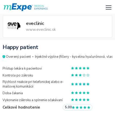
eveclinic
www.eveclinic.sk
Happy patient
Overený pacient
Injekčné výplne (fillery - kyselina hyalurónová, vlastn
Prístup lekára k pacientovi
Kontrola po zákroku
Rýchlosť reakcie pri telefonickej alebo e-
mailovej komunikácii
Doba čakania
Vykonanie zákroku a splnenie očakávaní
Celkové hodnotenie
5.00